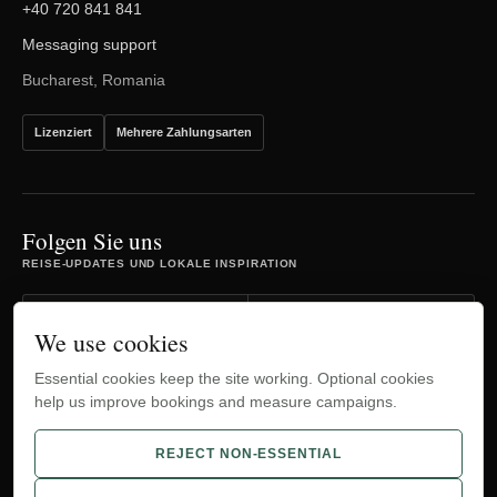
+40 720 841 841
Messaging support
Bucharest, Romania
Lizenziert
Mehrere Zahlungsarten
Folgen Sie uns
REISE-UPDATES UND LOKALE INSPIRATION
Facebook
Instagram
We use cookies
Essential cookies keep the site working. Optional cookies
TripAdvisor
YouTube
help us improve bookings and measure campaigns.
WhatsApp
REJECT NON-ESSENTIAL