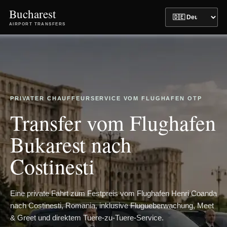
Bucharest
AIRPORT TRANSFERS
PRIVATER CHAUFFEURSERVICE VOM FLUGHAFEN OTP
Transfer vom Flughafen
Bukarest nach
Costinesti
Eine private Fahrt zum Festpreis vom Flughafen Henri Coanda
nach Costinesti, Romania, inklusive Flugueberwachung, Meet
& Greet und direktem Tuere-zu-Tuere-Service.