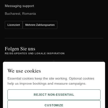
Messaging support
Bucharest, Romania
Lizenziert
Mehrere Zahlungsarten
Folgen Sie uns
REISE-UPDATES UND LOKALE INSPIRATION
Facebook
Instagram
We use cookies
Essential cookies keep the site working. Optional cookies
TripAdvisor
YouTube
help us improve bookings and measure campaigns.
WhatsApp
REJECT NON-ESSENTIAL
CUSTOMIZE