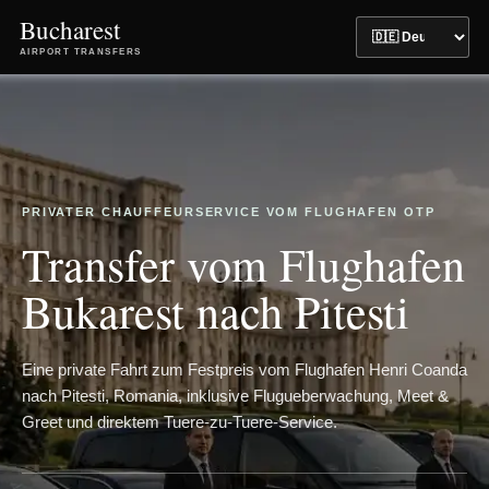
Bucharest
AIRPORT TRANSFERS
PRIVATER CHAUFFEURSERVICE VOM FLUGHAFEN OTP
Transfer vom Flughafen
Bukarest nach Pitesti
Eine private Fahrt zum Festpreis vom Flughafen Henri Coanda
nach Pitesti, Romania, inklusive Flugueberwachung, Meet &
Greet und direktem Tuere-zu-Tuere-Service.