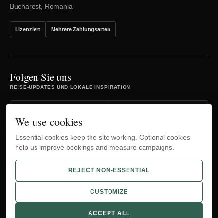
Bucharest, Romania
Lizenziert
Mehrere Zahlungsarten
Folgen Sie uns
REISE-UPDATES UND LOKALE INSPIRATION
Facebook
Instagram
We use cookies
Essential cookies keep the site working. Optional cookies
TripAdvisor
YouTube
help us improve bookings and measure campaigns.
WhatsApp
REJECT NON-ESSENTIAL
CUSTOMIZE
© 2012-2026 Bucharest Airport Transfers.
ACCEPT ALL