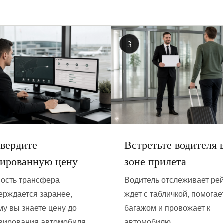
вердите
Встретьте водителя 
ированную цену
зоне прилета
ость трансфера
Водитель отслеживает рей
ерждается заранее,
ждет с табличкой, помогае
му вы знаете цену до
багажом и провожает к
вирования автомобиля.
автомобилю.