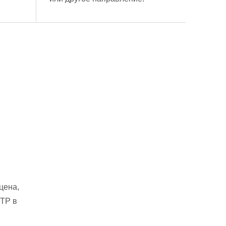
цена,
OTP в