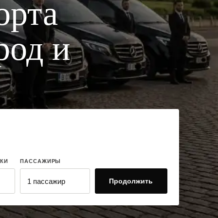
орта
род и
КИ
ПАССАЖИРЫ
Продолжить