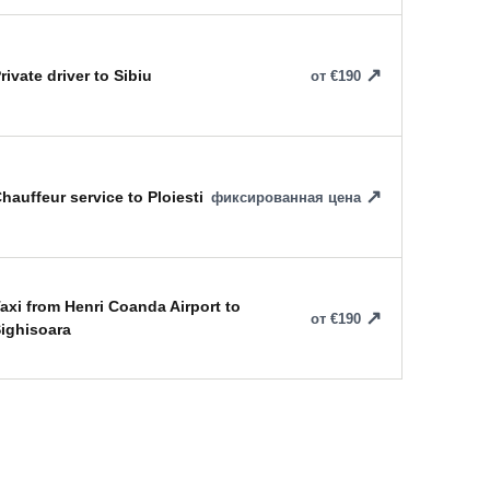
rivate driver to Sibiu
от €190
hauffeur service to Ploiesti
фиксированная цена
axi from Henri Coanda Airport to
от €190
ighisoara