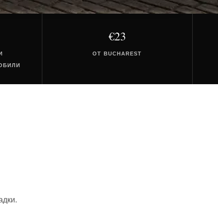
€23
И
ОТ BUCHAREST
ОБИЛИ
адки.