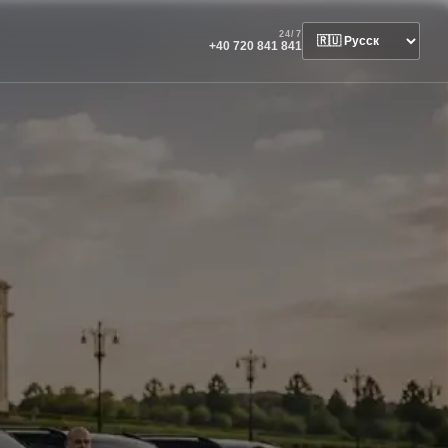
24/7
+40 720 841 841