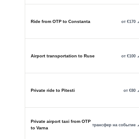
Ride from OTP to Constanta
от €170
Airport transportation to Ruse
от €100
Private ride to Pitesti
от €80
Private airport taxi from OTP
трансфер на событие
to Varna