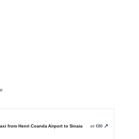
и
axi from Henri Coanda Airport to Sinaia
от €80