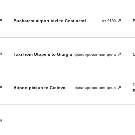
Bucharest airport taxi to Costinesti
P
от €190
Taxi from Otopeni to Giurgiu
C
фиксированная цена
T
Airport pickup to Craiova
фиксированная цена
S