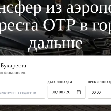
нсфер из аэроп
реста OTP в го
дальше
 Бухареста
до бронирования.
ДАТА ПОСАДКИ
ВРЕМЯ ПОСАД