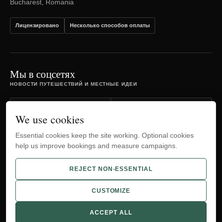
Bucharest, Romania
Лицензировано
Несколько способов оплаты
Мы в соцсетях
НОВОСТИ ПУТЕШЕСТВИЙ И МЕСТНЫЕ ИДЕИ
Facebook
Instagram
We use cookies
Essential cookies keep the site working. Optional cookies
TripAdvisor
YouTube
help us improve bookings and measure campaigns.
WhatsApp
REJECT NON-ESSENTIAL
CUSTOMIZE
© 2012-2026 Bucharest Airport Transfers.
ACCEPT ALL
Cookies
Cookie preferences