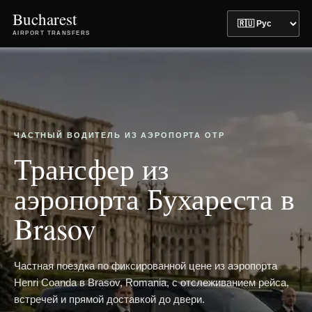
Bucharest
AIRPORT TRANSFERS
ЧАСТНЫЙ ВОДИТЕЛЬ ИЗ АЭРОПОРТА OTP
Трансфер из
аэропорта Бухареста в
Brasov
Частная поездка по фиксированной цене из аэропорта
Henri Coanda в Brasov, Romania, с отслеживанием рейса,
встречей и прямой доставкой до двери.