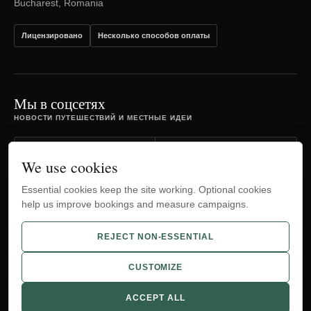
Bucharest, Romania
Лицензировано
Несколько способов оплаты
Мы в соцсетях
НОВОСТИ ПУТЕШЕСТВИЙ И МЕСТНЫЕ ИДЕИ
Facebook
Instagram
We use cookies
Essential cookies keep the site working. Optional cookies
TripAdvisor
YouTube
help us improve bookings and measure campaigns.
WhatsApp
REJECT NON-ESSENTIAL
CUSTOMIZE
© 2012-2026 Bucharest Airport Transfers.
ACCEPT ALL
Cookies
Cookie preferences