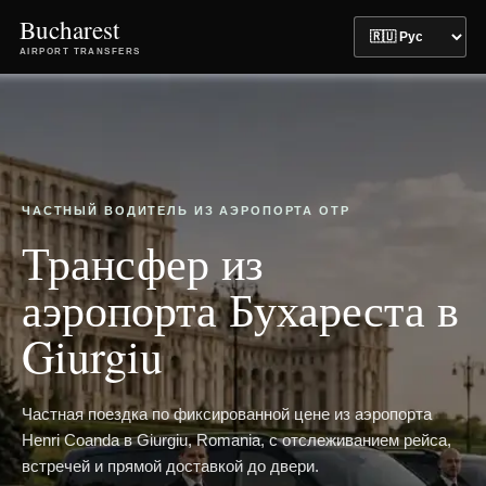
Bucharest
AIRPORT TRANSFERS
ЧАСТНЫЙ ВОДИТЕЛЬ ИЗ АЭРОПОРТА OTP
Трансфер из
аэропорта Бухареста в
Giurgiu
Частная поездка по фиксированной цене из аэропорта
Henri Coanda в Giurgiu, Romania, с отслеживанием рейса,
встречей и прямой доставкой до двери.