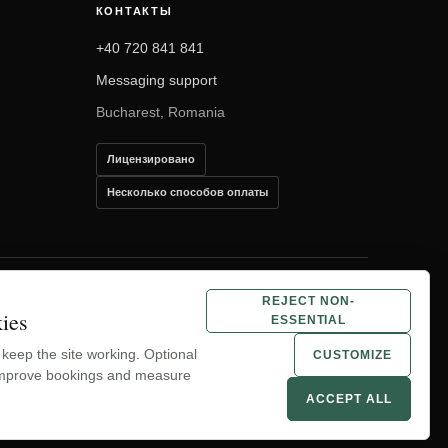
КОНТАКТЫ
+40 720 841 841
Messaging support
Bucharest, Romania
Лицензировано
Несколько способов оплаты
REJECT NON-
ies
ESSENTIAL
YouTube
WhatsApp
 keep the site working. Optional
CUSTOMIZE
improve bookings and measure
ACCEPT ALL
Cookies
Cookie preferences