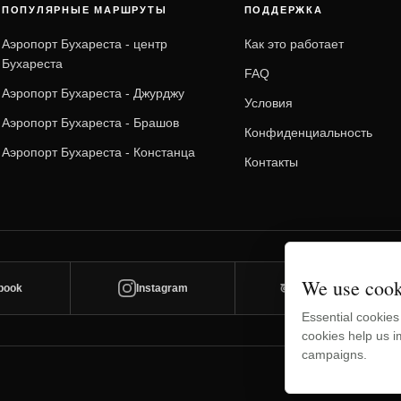
ПОПУЛЯРНЫЕ МАРШРУТЫ
ПОДДЕРЖКА
Аэропорт Бухареста - центр
Как это работает
Бухареста
FAQ
Аэропорт Бухареста - Джурджу
Условия
Аэропорт Бухареста - Брашов
Конфиденциальность
Аэропорт Бухареста - Констанца
Контакты
We use cook
book
Instagram
TripAdvisor
Essential cookies
cookies help us 
campaigns.