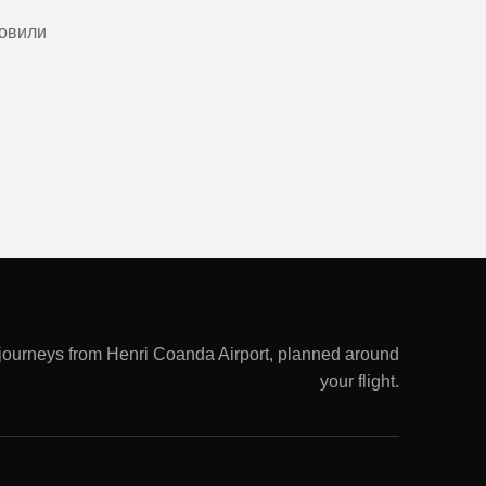
товили
 journeys from Henri Coanda Airport, planned around
your flight.